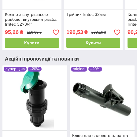
Коліно з внутрішньою
Трійник Irritec 32мм
Колі
різьбою, внутрішня різьба
різь
Irritec 32×3/4"
Irrit
95,26
190,53
90,
₴
₴
119,08 ₴
238,16 ₴
Купити
Купити
Акційні пропозиції та новинки
супер ціна
–20%
original
–20%
Ключ для садового гідранта