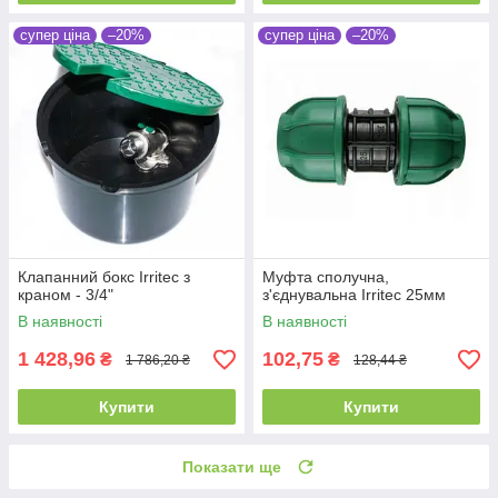
супер ціна
–20%
супер ціна
–20%
Клапанний бокс Irritec з
Муфта сполучна,
краном - 3/4"
з'єднувальна Irritec 25мм
В наявності
В наявності
1 428,96
102,75
₴
₴
1 786,20 ₴
128,44 ₴
Купити
Купити
Показати ще