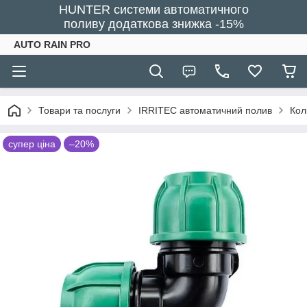
HUNTER системи автоматичного
поливу додаткова знижка -15%
AUTO RAIN PRO
Товари та послуги
IRRITEC автоматичний полив
Кол
супер ціна
–20%