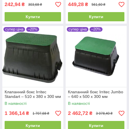
242,94
449,28
₴
₴
303,68 ₴
561,60 ₴
Купити
Купити
супер ціна
–20%
супер ціна
–20%
Клапанний бокс Irritec
Клапанний бокс Irritec Jumbo
Standart – 510 х 380 х 300 мм
– 640 х 500 х 300 мм
В наявності
В наявності
1 366,14
2 462,72
₴
₴
1 707,68 ₴
3 078,40 ₴
Купити
Купити