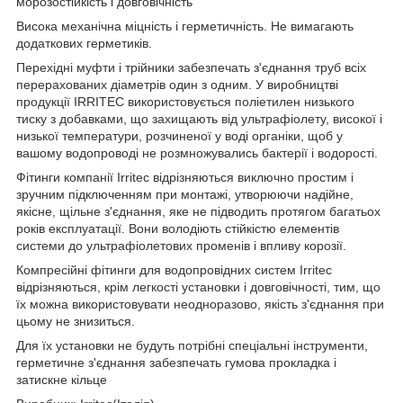
морозостійкість і довговічність
Висока механічна міцність і герметичність. Не вимагають
додаткових герметиків.
Перехідні муфти і трійники забезпечать з'єднання труб всіх
перерахованих діаметрів один з одним. У виробництві
продукції IRRITEC використовується поліетилен низького
тиску з добавками, що захищають від ультрафіолету, високої і
низької температури, розчиненої у воді органіки, щоб у
вашому водопроводі не розмножувались бактерії і водорості.
Фітинги компанії Irritec відрізняються виключно простим і
зручним підключенням при монтажі, утворюючи надійне,
якісне, щільне з'єднання, яке не підводить протягом багатьох
років експлуатації. Вони володіють стійкістю елементів
системи до ультрафіолетових променів і впливу корозії.
Компресійні фітинги для водопровідних систем Irritec
відрізняються, крім легкості установки і довговічності, тим, що
їх можна використовувати неодноразово, якість з'єднання при
цьому не знизиться.
Для їх установки не будуть потрібні спеціальні інструменти,
герметичне з'єднання забезпечать гумова прокладка і
затискне кільце