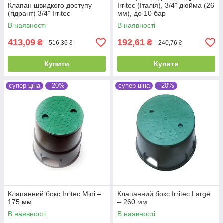
Клапан швидкого доступу
Irritec (Італія), 3/4" дюйма (26
(гідрант) 3/4" Irritec
мм), до 10 бар
В наявності
В наявності
413,09
192,61
₴
₴
516,36 ₴
240,76 ₴
Купити
Купити
супер ціна
–20%
супер ціна
–20%
Клапанний бокс Irritec Mini –
Клапанний бокс Irritec Large
175 мм
– 260 мм
В наявності
В наявності