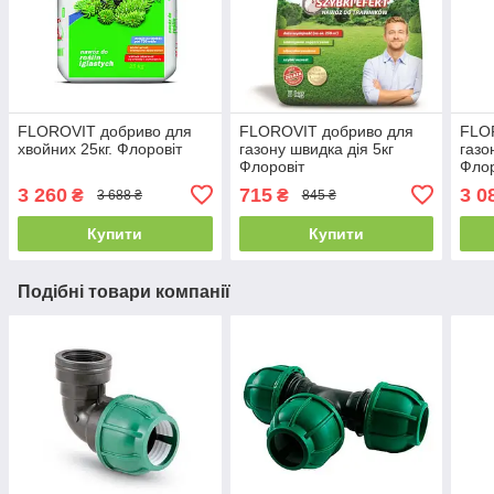
FLOROVIT добриво для
FLOROVIT добриво для
FLO
хвойних 25кг. Флоровіт
газону швидка дія 5кг
газо
Флоровіт
Флор
3 260
715
3 0
₴
₴
3 688 ₴
845 ₴
Купити
Купити
Подібні товари компанії