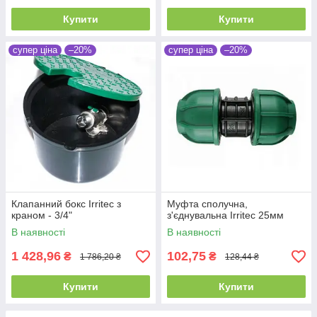
Купити
Купити
супер ціна
–20%
супер ціна
–20%
Клапанний бокс Irritec з
Муфта сполучна,
краном - 3/4"
з'єднувальна Irritec 25мм
В наявності
В наявності
1 428,96
102,75
₴
₴
1 786,20 ₴
128,44 ₴
Купити
Купити