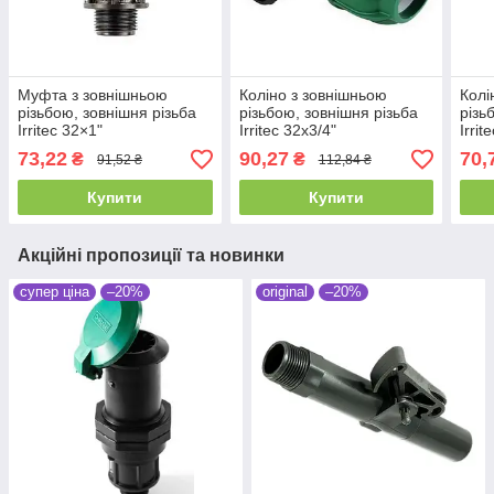
Муфта з зовнішньою
Коліно з зовнішньою
Колі
різьбою, зовнішня різьба
різьбою, зовнішня різьба
різь
Irritec 32×1"
Irritec 32х3/4"
Irrit
73,22
90,27
70,
₴
₴
91,52 ₴
112,84 ₴
Купити
Купити
Акційні пропозиції та новинки
супер ціна
–20%
original
–20%