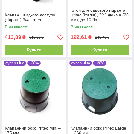
Ключ для садового гідранта
Клапан швидкого доступу
Irritec (Італія), 3/4" дюйма (26
(гідрант) 3/4" Irritec
мм), до 10 бар
В наявності
В наявності
413,09
192,61
₴
₴
516,36 ₴
240,76 ₴
Купити
Купити
супер ціна
–20%
супер ціна
–20%
Клапанний бокс Irritec Mini –
Клапанний бокс Irritec Large
175 мм
– 260 мм