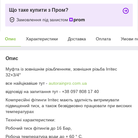
Що таке купити з Пром?
Замовлення під захистом
Опис
Характеристики
Доставка
Оплата
Умови п
Опис
Муфта із зовнішнім різьбленням, зовнішня різьба Irritec
32×3/4″
все найцікавіше тут -
autorainpro.com.ua
відповіді на запитання тут - +38 097 808 17 40
Компресійні фітинги Irritec мають здатність витримувати
підвищений тиск, а також безвідмовно працювати при високих
температурах
Технічні характеристики:
Робочий тиск фітингів до 16 Бар,
Робоча температура води до + 60 ° С.