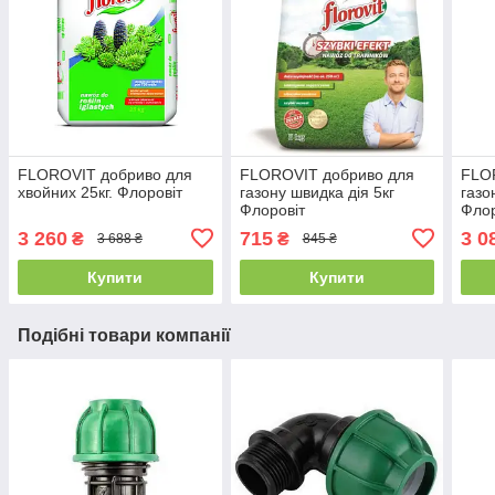
FLOROVIT добриво для
FLOROVIT добриво для
FLO
хвойних 25кг. Флоровіт
газону швидка дія 5кг
газо
Флоровіт
Флор
3 260
715
3 0
₴
₴
3 688 ₴
845 ₴
Купити
Купити
Подібні товари компанії