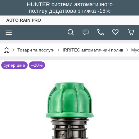
HUNTER системи автоматичного
поливу додаткова знижка -15%
AUTO RAIN PRO
Товари та послуги
IRRITEC автоматичний полив
Муф
супер ціна
–20%