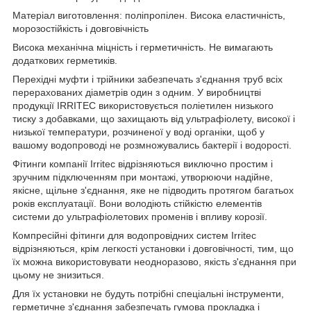
Матеріал виготовлення: поліпропілен. Висока еластичність,
морозостійкість і довговічність
Висока механічна міцність і герметичність. Не вимагають
додаткових герметиків.
Перехідні муфти і трійники забезпечать з'єднання труб всіх
перерахованих діаметрів один з одним. У виробництві
продукції IRRITEC використовується поліетилен низького
тиску з добавками, що захищають від ультрафіолету, високої і
низької температури, розчиненої у воді органіки, щоб у
вашому водопроводі не розмножувались бактерії і водорості.
Фітинги компанії Irritec відрізняються виключно простим і
зручним підключенням при монтажі, утворюючи надійне,
якісне, щільне з'єднання, яке не підводить протягом багатьох
років експлуатації. Вони володіють стійкістю елементів
системи до ультрафіолетових променів і впливу корозії.
Компресійні фітинги для водопровідних систем Irritec
відрізняються, крім легкості установки і довговічності, тим, що
їх можна використовувати неодноразово, якість з'єднання при
цьому не знизиться.
Для їх установки не будуть потрібні спеціальні інструменти,
герметичне з'єднання забезпечать гумова прокладка і