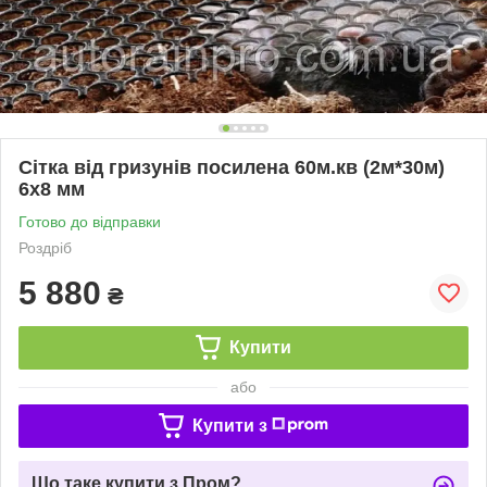
Сітка від гризунів посилена 60м.кв (2м*30м)
6х8 мм
Готово до відправки
Роздріб
5 880
₴
Купити
або
Купити з
Що таке купити з Пром?