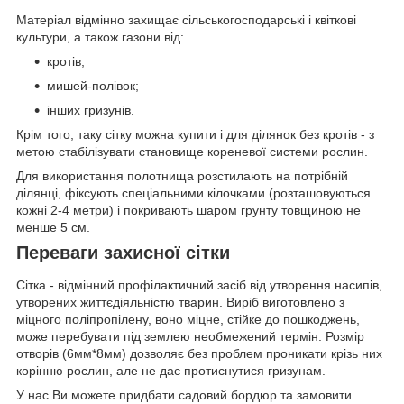
Матеріал відмінно захищає сільськогосподарські і квіткові
культури, а також газони від:
кротів;
мишей-полівок;
інших гризунів.
Крім того, таку сітку можна купити і для ділянок без кротів - з
метою стабілізувати становище кореневої системи рослин.
Для використання полотнища розстилають на потрібній
ділянці, фіксують спеціальними кілочками (розташовуються
кожні 2-4 метри) і покривають шаром грунту товщиною не
менше 5 см.
Переваги захисної сітки
Сітка - відмінний профілактичний засіб від утворення насипів,
утворених життєдіяльністю тварин. Виріб виготовлено з
міцного поліпропілену, воно міцне, стійке до пошкоджень,
може перебувати під землею необмежений термін. Розмір
отворів (6мм*8мм) дозволяє без проблем проникати крізь них
корінню рослин, але не дає протиснутися гризунам.
У наc Ви можете придбати садовий бордюр та замовити