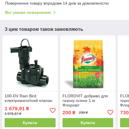
Повернення товару впродовж 14 днів за домовленістю
Всі умови повернення
З цим товаром також замовляють
100-DV Rain Bird
FLOROVIT добриво для
FLO
електромагнітний клапан
газону осіннє 1 кг.
чорн
Флоровіт
Флор
1 679,91
₴
200
730
₴
230 ₴
1 976,37 ₴
Купити
Купити