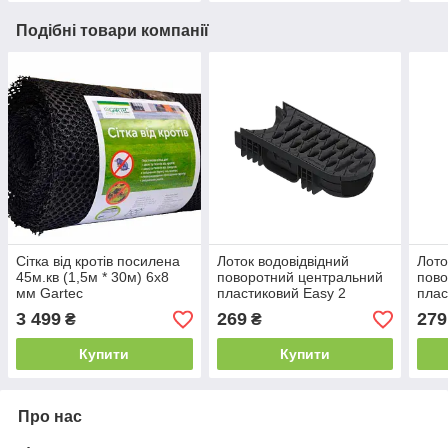
Подібні товари компанії
Сітка від кротів посилена
Лоток водовідвідний
Лото
45м.кв (1,5м * 30м) 6х8
поворотний центральний
пово
мм Gartec
пластиковий Easy 2
плас
DN100 H75 з решіткою
DN10
3 499
269
279
₴
₴
поворотною центральною
пово
пластиковою А15 чорний
плас
Купити
Купити
коль
Про нас