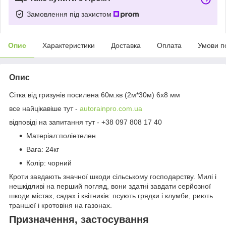
Замовлення під захистом
Опис
Характеристики
Доставка
Оплата
Умови п
Опис
Сітка від гризунів посилена 60м.кв (2м*30м) 6х8 мм
все найцікавіше тут -
autorainpro.com.ua
відповіді на запитання тут - +38 097 808 17 40
Матеріал:поліетелен
Вага: 24кг
Колір: чорний
Кроти завдають значної шкоди сільському господарству. Милі і
нешкідливі на перший погляд, вони здатні завдати серйозної
шкоди містах, садах і квітників: псують грядки і клумби, риють
траншеї і кротовіня на газонах.
Призначення, застосування