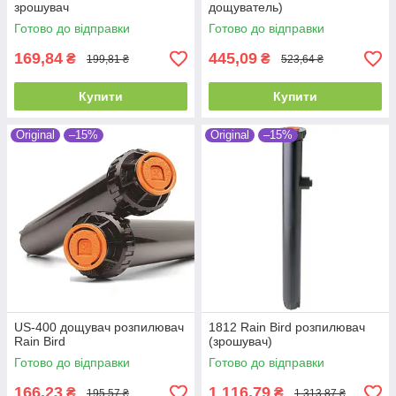
зрошувач
дощуватель)
Готово до відправки
Готово до відправки
169,84
445,09
₴
₴
199,81 ₴
523,64 ₴
Купити
Купити
Original
–15%
Original
–15%
US-400 дощувач розпилювач
1812 Rain Bird розпилювач
Rain Bird
(зрошувач)
Готово до відправки
Готово до відправки
166,23
1 116,79
₴
₴
195,57 ₴
1 313,87 ₴