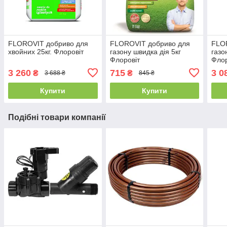
FLOROVIT добриво для
FLOROVIT добриво для
FLO
хвойних 25кг. Флоровіт
газону швидка дія 5кг
газо
Флоровіт
Флор
3 260
715
3 0
₴
₴
3 688 ₴
845 ₴
Купити
Купити
Подібні товари компанії