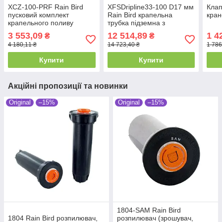
XCZ-100-PRF Rain Bird
XFSDripline33-100 D17 мм
Клап
пусковий комплект
Rain Bird крапельна
кран
крапельного поливу
трубка підземна з
компенсацією 100м
3 553,09
12 514,89
1 4
₴
₴
4 180,11 ₴
14 723,40 ₴
1 786
Купити
Купити
Акційні пропозиції та новинки
Original
–15%
Original
–15%
1804-SAM Rain Bird
1804 Rain Bird розпилювач,
розпилювач (зрошувач,