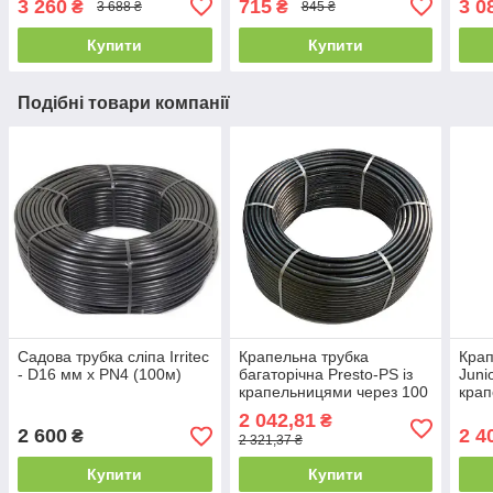
3 260
715
3 0
₴
₴
3 688 ₴
845 ₴
Купити
Купити
Подібні товари компанії
Садова трубка сліпа Irritec
Крапельна трубка
Крап
- D16 мм х PN4 (100м)
багаторічна Presto-PS із
Juni
крапельницями через 100
крап
см, довжина 200 м з
см. 
2 042,81
₴
маркуванням метражу
діам
2 600
2 4
₴
2 321,37 ₴
(MCL-100-200)
Купити
Купити