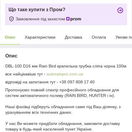
Що таке купити з Пром?
Замовлення під захистом
Опис
Характеристики
Доставка
Оплата
Умови п
Опис
DBL-100 D16 мм Rain Bird крапельна трубка сліпа чорна 100м
все найцікавіше тут -
autorainpro.com.ua
відповіді на запитання тут - +38 097 808 17 40
Пропонуємо повний спектр професійного обладнання для
систем автоматичного поливу (RAIN BIRD, HUNTER і ін).
Наші фахівці підберуть обладнання саме під Ваш ділянку, з
урахуванням всіх технічних даних.
У нас Ви можете придбати обладнання, замовити доставку
товару в будь-який населений пункт України.