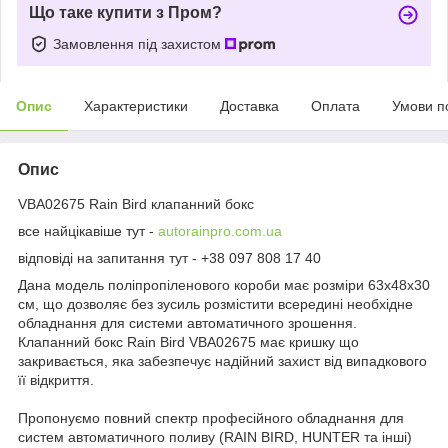
Що таке купити з Пром?
Замовлення під захистом
Опис
Характеристики
Доставка
Оплата
Умови п
Опис
VBA02675 Rain Bird клапанний бокс
все найцікавіше тут -
autorainpro.com.ua
відповіді на запитання тут - +38 097 808 17 40
Дана модель поліпропіленового короби має розміри 63x48x30
см, що дозволяє без зусиль розмістити всередині необхідне
обладнання для системи автоматичного зрошення.
Клапанний бокс Rain Bird VBA02675 має кришку що
закривається, яка забезпечує надійний захист від випадкового
її відкриття.
Пропонуємо повний спектр професійного обладнання для
систем автоматичного поливу (RAIN BIRD, HUNTER та інші)