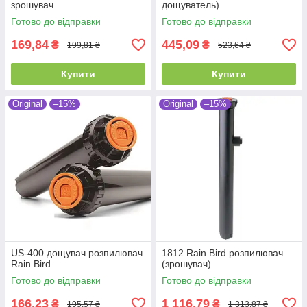
зрошувач
дощуватель)
Готово до відправки
Готово до відправки
169,84
445,09
₴
₴
199,81 ₴
523,64 ₴
Купити
Купити
Original
–15%
Original
–15%
US-400 дощувач розпилювач
1812 Rain Bird розпилювач
Rain Bird
(зрошувач)
Готово до відправки
Готово до відправки
166,23
1 116,79
₴
₴
195,57 ₴
1 313,87 ₴