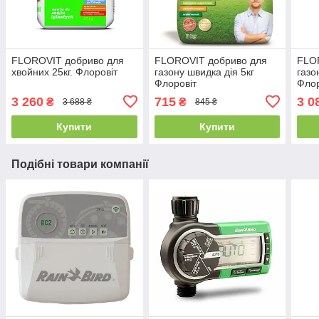
FLOROVIT добриво для
FLOROVIT добриво для
FLO
хвойних 25кг. Флоровіт
газону швидка дія 5кг
газо
Флоровіт
Флор
3 260
715
3 0
₴
₴
3 688 ₴
845 ₴
Купити
Купити
Подібні товари компанії