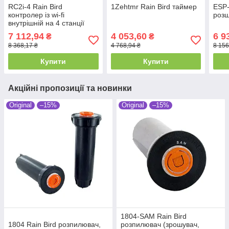
RC2i-4 Rain Bird
1Zehtmr Rain Bird таймер
ESP-
контролер із wi-fi
роз
внутрішній на 4 станції
7 112,94
4 053,60
6 9
₴
₴
8 368,17 ₴
4 768,94 ₴
8 156
Купити
Купити
Акційні пропозиції та новинки
Original
–15%
Original
–15%
1804-SAM Rain Bird
1804 Rain Bird розпилювач,
розпилювач (зрошувач,