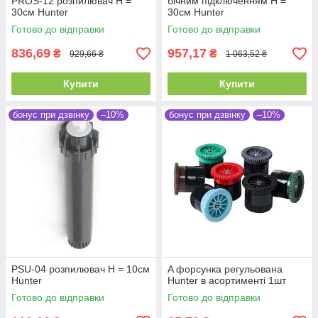
PROS-12 розпилювач Н =
бічним підключенням Н =
30см Hunter
30см Hunter
Готово до відправки
Готово до відправки
836,69
957,17
₴
₴
929,66 ₴
1 063,52 ₴
Купити
Купити
бонус при дзвінку
–10%
бонус при дзвінку
–10%
PSU-04 розпилювач Н = 10см
A форсунка регульована
Hunter
Hunter в асортименті 1шт
Готово до відправки
Готово до відправки