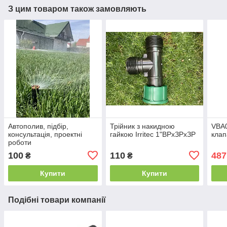
З цим товаром також замовляють
Автополив, підбір,
Трійник з накидною
VBA0
консультація, проектні
гайкою Irritec 1"ВРхЗРхЗР
клап
роботи
100
110
487
₴
₴
Купити
Купити
Подібні товари компанії