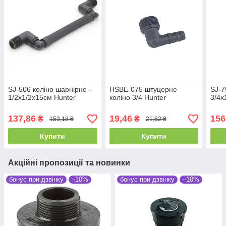
SJ-506 коліно шарнірне -
HSBE-075 штуцерне
SJ-7
1/2х1/2x15см Hunter
коліно 3/4 Hunter
3/4х
137,86
19,46
156
₴
₴
153,18 ₴
21,62 ₴
Купити
Купити
Акційні пропозиції та новинки
бонус при дзвінку
–10%
бонус при дзвінку
–10%