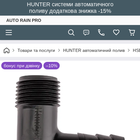
HUNTER системи автоматичного
поливу додаткова знижка -15%
AUTO RAIN PRO
Товари та послуги
HUNTER автоматичний полив
HSB
бонус при дзвінку
–10%