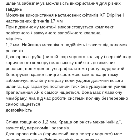
шланга забезпечує можливість використання для різних
завдань
Можливе використання настановних фітингів XF Dripline і
настановних фітингів 17 мм
При підземному монтажі використовується комплект
повітряного / вакуумного запобіжного клапана
міцність
1,2 мм. Найвища механічна надійність і захист від поломок і
розривів
Двошарова труба (нижній шар чорного кольору і верхній шар
коричневого кольору) має високу стійкість до хімічних
речовин, пошкоджень ультрафіолетом і росту водоростей
Конструкція крапельниці з системою компенсації тиску
забезпечує постійну витрату води уздовж довжини всього
шланга, що гарантує постійний тиск без урахування ухилів
Крапельниця XF є самоочищається. Вона має плаваючу
мембрану, яка під час роботи системи поливу безперервно
самоочищається
довговічність
Стінка товщиною 1,2 мм. Краща опірність механічній дії,
захист від переломів і розривів.
Двошарова стінка (коричневий шар поверх чорного) має
неперевершену стійкістю до хімічного впливу,