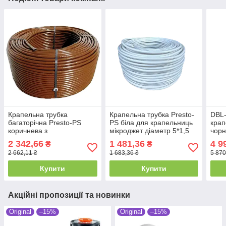
Крапельна трубка
Крапельна трубка Presto-
DBL-
багаторічна Presto-PS
PS біла для крапельниць
крап
коричнева з
мікроджет діаметр 5*1,5
чор
крапельницями через 33
мм, довжина 100 м (PVH
2 342,66
1 481,36
4 9
₴
₴
см, довжина 200 м з
5B)
2 662,11 ₴
1 683,36 ₴
5 870
маркуванням метражу
(MCL-33-200 BR)
Купити
Купити
Акційні пропозиції та новинки
Original
–15%
Original
–15%