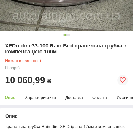
XFDripline33-100 Rain Bird крапельна трубка з
компенсацією 100м
Немає в наявності
Роздріб
10 060,99
₴
Опис
Характеристики
Доставка
Оплата
Умови п
Опис
Крапельна трубка Rain Bird XF DripLine 17мм з компенсацією