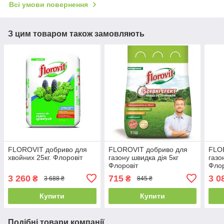
Всі умови повернення
З цим товаром також замовляють
FLOROVIT добриво для
FLOROVIT добриво для
FLO
хвойних 25кг. Флоровіт
газону швидка дія 5кг
газо
Флоровіт
Флор
3 260
715
3 0
₴
₴
3 688 ₴
845 ₴
Купити
Купити
Подібні товари компанії