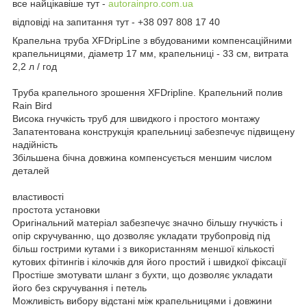
все найцікавіше тут -
autorainpro.com.ua
відповіді на запитання тут - +38 097 808 17 40
Крапельна труба XFDripLine з вбудованими компенсаційними
крапельницями, діаметр 17 мм, крапельниці - 33 см, витрата
2,2 л / год
Труба крапельного зрошення XFDripline. Крапельний полив
Rain Bird
Висока гнучкість труб для швидкого і простого монтажу
Запатентована конструкція крапельниці забезпечує підвищену
надійність
Збільшена бічна довжина компенсується меншим числом
деталей
властивості
простота установки
Оригінальний матеріал забезпечує значно більшу гнучкість і
опір скручуванню, що дозволяє укладати трубопровід під
більш гострими кутами і з використанням меншої кількості
кутових фітингів і кілочків для його простий і швидкої фіксації
Простіше змотувати шланг з бухти, що дозволяє укладати
його без скручування і петель
Можливість вибору відстані між крапельницями і довжини