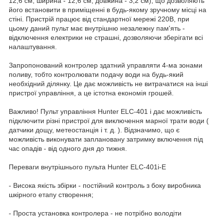
12,6 см, ширина - 12,6 см, довжина - 3,2 см), що дозволяють
його встановити в приміщенні в будь-якому зручному місці на
стіні. Пристрій працює від стандартної мережі 220В, при
цьому даний пульт має внутрішню незалежну пам'ять -
відключення електрики не страшні, дозволяючи зберігати всі
налаштування.
Запропонований контролер здатний управляти 4-ма зонами
поливу, тобто контролювати подачу води на будь-який
необхідний ділянку. Це дає можливість не витрачатися на інші
пристрої управління, а це істотна економія грошей.
Важливо! Пульт управління Hunter ELC-401 i дає можливість
підключити різні пристрої для виключення марної трати води (
датчики дощу, метеостанція і т. д. ). Відзначимо, що є
можливість виконувати заплановану затримку включення під
час опадів - від одного дня до тижня.
Переваги внутрішнього пульта Hunter ELC-401i-E
- Висока якість збірки - постійний контроль з боку виробника
шкірного етапу створення;
- Проста установка контролера - не потрібно володіти