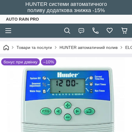
HUNTER системи автоматичного
поливу додаткова знижка -15%
AUTO RAIN PRO
Товари та послуги
HUNTER автоматичний полив
ELC
бонус при дзвінку
–10%