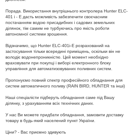
Порада. Використання внутрішнього контролера Hunter ELC-
401 i - E дасть можливість забезпечити своєчасним
постачанням водою присадибних і садових земельних
ділянок, тім самим не турбуючись про якість роботи
автономної системи зрошення.
Відзначимо, що Hunter ELC-401i-E розрахований на
застосування тільки всередині приміщень, оскільки він не
володіє водонепроникністю. Цей момент необхідно
враховувати при покупці і виборі електронного блоку
управління для автоматизовуваних поливних систем.
Пропонуємо повний спектр професійного обладнання для
систем автоматичного поливу (RAIN BIRD, HUNTER та інші)
Наші спеціалісти підберуть обладнання саме під Вашу
ділянку, з урахуванням всіх технічних даних.
У наc Ви можете придбати обладнання, замовити доставку
товару в будь-який населений пункт України.
Ціни? - Вас приємно здивують