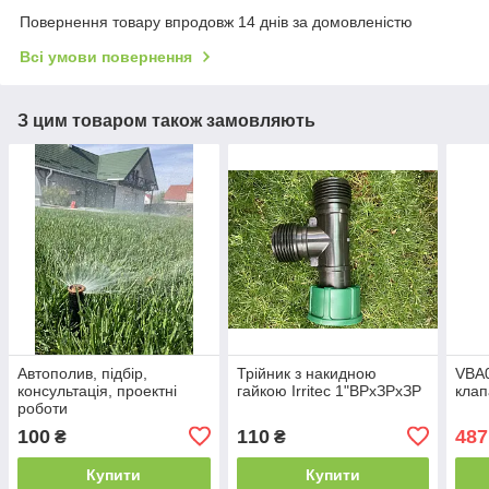
Повернення товару впродовж 14 днів за домовленістю
Всі умови повернення
З цим товаром також замовляють
Автополив, підбір,
Трійник з накидною
VBA0
консультація, проектні
гайкою Irritec 1"ВРхЗРхЗР
клап
роботи
100
110
487
₴
₴
Купити
Купити