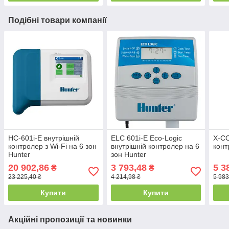
Подібні товари компанії
HC-601i-E внутрішній
ELC 601i-E Eco-Logic
X-CO
контролер з Wi-Fi на 6 зон
внутрішній контролер на 6
конт
Hunter
зон Hunter
20 902,86
3 793,48
5 3
₴
₴
23 225,40 ₴
4 214,98 ₴
5 983
Купити
Купити
Акційні пропозиції та новинки