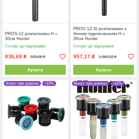
PROS-12-SI розпилювач з
PROS-12 розпилювач Н =
бічним підключенням Н =
30см Hunter
30см Hunter
Готово до відправки
Готово до відправки
836,69
957,17
₴
₴
929,66 ₴
1 063,52 ₴
Купити
Купити
бонус при дзвінку
–10%
бонус при дзвінку
–10%