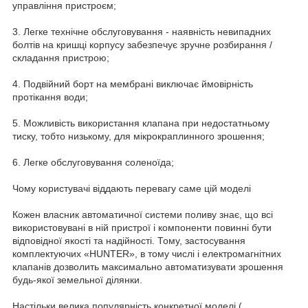
управління пристроєм;
3. Легке технічне обслуговування - наявність невипадних
болтів на кришці корпусу забезпечує зручне розбирання /
складання пристрою;
4. Подвійний борт на мембрані виключає ймовірність
протікання води;
5. Можливість використання клапана при недостатньому
тиску, тобто низькому, для мікрокраплинного зрошення;
6. Легке обслуговування соленоїда;
Чому користувачі віддають перевагу саме цій моделі
Кожен власник автоматичної системи поливу знає, що всі
використовувані в ній пристрої і компоненти повинні бути
відповідної якості та надійності. Тому, застосування
комплектуючих «HUNTER», в тому числі і електромагнітних
клапанів дозволить максимально автоматизувати зрошення
будь-якої земельної ділянки.
Настільки велика популярність конкретної моделі (