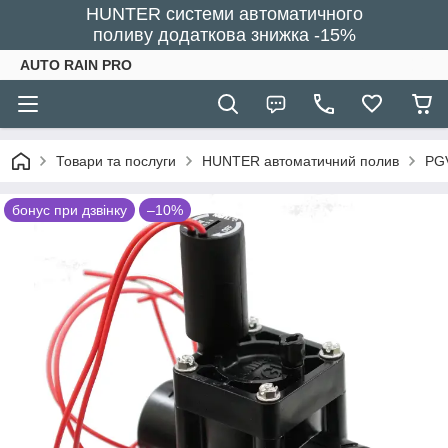
HUNTER системи автоматичного
поливу додаткова знижка -15%
AUTO RAIN PRO
Товари та послуги
HUNTER автоматичний полив
PGV
бонус при дзвінку
–10%