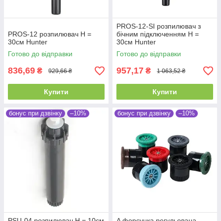
PROS-12-SI розпилювач з
PROS-12 розпилювач Н =
бічним підключенням Н =
30см Hunter
30см Hunter
Готово до відправки
Готово до відправки
836,69
957,17
₴
₴
929,66 ₴
1 063,52 ₴
Купити
Купити
бонус при дзвінку
–10%
бонус при дзвінку
–10%
PSU-04 розпилювач Н = 10см
A форсунка регульована