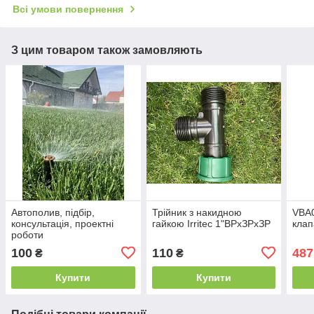
Всі умови повернення
З цим товаром також замовляють
Автополив, підбір,
Трійник з накидною
VBA0
консультація, проектні
гайкою Irritec 1"ВРхЗРхЗР
клап
роботи
100
110
487
₴
₴
Купити
Купити