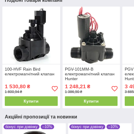
Подібні товари компанії
100-HVF Rain Bird
PGV-101MM-B
PGV
електромагнітний клапан
електромагнітний клапан
елек
Hunter
Hunt
1 530,80
1 248,21
3 4
₴
₴
1 800,94 ₴
1 386,90 ₴
3 885
Купити
Купити
Акційні пропозиції та новинки
бонус при дзвінку
–10%
бонус при дзвінку
–10%