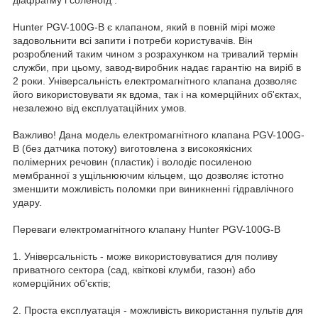
діафрагму і соленоїд .
Hunter PGV-100G-B є клапаном, який в повній мірі може
задовольнити всі запити і потреби користувачів. Він
розроблений таким чином з розрахунком на тривалий термін
служби, при цьому, завод-виробник надає гарантію на виріб в
2 роки. Універсальність електромагнітного клапана дозволяє
його використовувати як вдома, так і на комерційних об'єктах,
незалежно від експлуатаційних умов.
Важливо! Дана модель електромагнітного клапана PGV-100G-
B (без датчика потоку) виготовлена з високоякісних
полімерних речовин (пластик) і володіє посиленою
мембранної з ущільнюючим кільцем, що дозволяє істотно
зменшити можливість поломки при виникненні гідравлічного
удару.
Переваги електромагнітного клапану Hunter PGV-100G-B
1. Універсальність - може використовуватися для поливу
приватного сектора (сад, квіткові клумби, газон) або
комерційних об'єктів;
2. Проста експлуатація - можливість використання пультів для