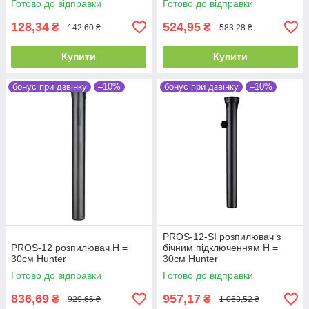
Готово до відправки
Готово до відправки
128,34
524,95
₴
₴
142,60 ₴
583,28 ₴
Купити
Купити
бонус при дзвінку
–10%
бонус при дзвінку
–10%
PROS-12-SI розпилювач з
PROS-12 розпилювач Н =
бічним підключенням Н =
30см Hunter
30см Hunter
Готово до відправки
Готово до відправки
836,69
957,17
₴
₴
929,66 ₴
1 063,52 ₴