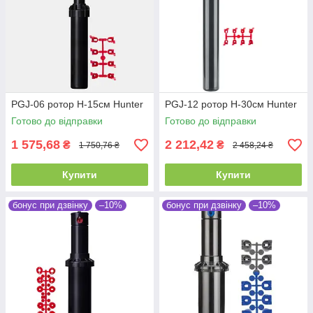
PGJ-06 ротор H-15см Hunter
PGJ-12 ротор H-30см Hunter
Готово до відправки
Готово до відправки
1 575,68
2 212,42
₴
₴
1 750,76 ₴
2 458,24 ₴
Купити
Купити
бонус при дзвінку
–10%
бонус при дзвінку
–10%