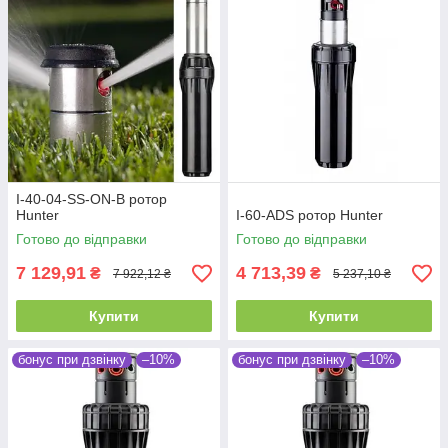
I-40-04-SS-ON-B ротор
Hunter
I-60-ADS ротор Hunter
Готово до відправки
Готово до відправки
7 129,91
4 713,39
₴
₴
7 922,12 ₴
5 237,10 ₴
Купити
Купити
бонус при дзвінку
–10%
бонус при дзвінку
–10%