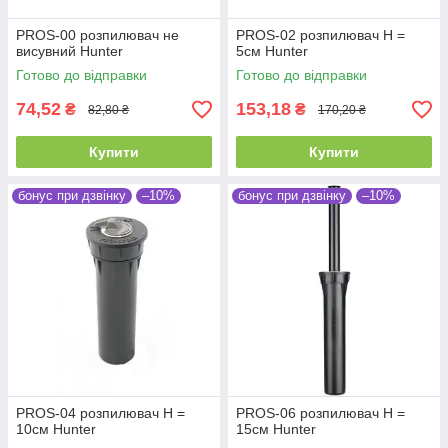
PROS-00 розпилювач не
PROS-02 розпилювач Н =
висувний Hunter
5см Hunter
Готово до відправки
Готово до відправки
74,52
153,18
₴
₴
82,80 ₴
170,20 ₴
Купити
Купити
бонус при дзвінку
–10%
бонус при дзвінку
–10%
PROS-04 розпилювач Н =
PROS-06 розпилювач Н =
10см Hunter
15см Hunter