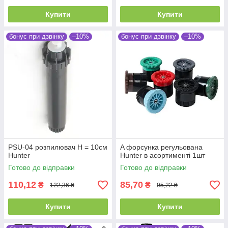
Купити
Купити
бонус при дзвінку
–10%
бонус при дзвінку
–10%
PSU-04 розпилювач Н = 10см
A форсунка регульована
Hunter
Hunter в асортименті 1шт
Готово до відправки
Готово до відправки
110,12
85,70
₴
₴
122,36 ₴
95,22 ₴
Купити
Купити