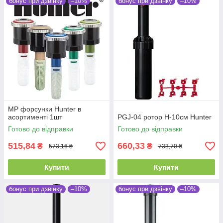
бонус при дзвінку
–10%
бонус при дзвінку
–10%
MP форсунки Hunter в
асортименті 1шт
PGJ-04 ротор H-10см Hunter
Готово до відправки
Готово до відправки
515,84
660,33
₴
₴
573,16 ₴
733,70 ₴
Купити
Купити
бонус при дзвінку
–10%
бонус при дзвінку
–10%