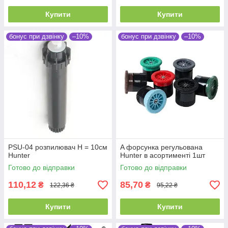
Купити
Купити
бонус при дзвінку
–10%
бонус при дзвінку
–10%
PSU-04 розпилювач Н = 10см
A форсунка регульована
Hunter
Hunter в асортименті 1шт
Готово до відправки
Готово до відправки
110,12
85,70
₴
₴
122,36 ₴
95,22 ₴
Купити
Купити