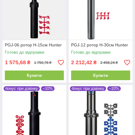
PGJ-06 ротор H-15см Hunter
PGJ-12 ротор H-30см Hunter
Готово до відправки
Готово до відправки
1 575,68
2 212,42
₴
₴
1 750,76 ₴
2 458,24 ₴
Купити
Купити
бонус при дзвінку
–10%
бонус при дзвінку
–10%