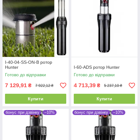
I-40-04-SS-ON-B ротор
Hunter
I-60-ADS ротор Hunter
Готово до відправки
Готово до відправки
7 129,91
4 713,39
₴
₴
7 922,12 ₴
5 237,10 ₴
Купити
Купити
бонус при дзвінку
–10%
бонус при дзвінку
–10%