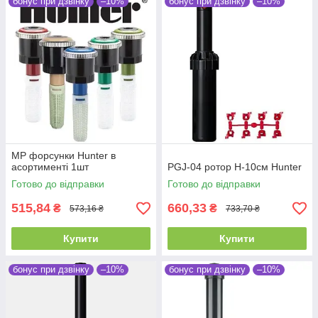
бонус при дзвінку
–10%
бонус при дзвінку
–10%
MP форсунки Hunter в
асортименті 1шт
PGJ-04 ротор H-10см Hunter
Готово до відправки
Готово до відправки
515,84
660,33
₴
₴
573,16 ₴
733,70 ₴
Купити
Купити
бонус при дзвінку
–10%
бонус при дзвінку
–10%