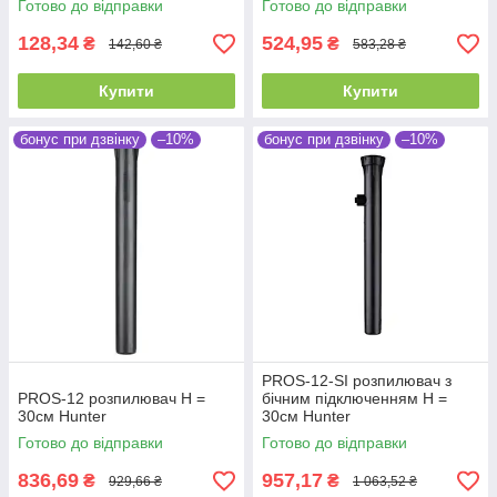
Готово до відправки
Готово до відправки
128,34
524,95
₴
₴
142,60 ₴
583,28 ₴
Купити
Купити
бонус при дзвінку
–10%
бонус при дзвінку
–10%
PROS-12-SI розпилювач з
PROS-12 розпилювач Н =
бічним підключенням Н =
30см Hunter
30см Hunter
Готово до відправки
Готово до відправки
836,69
957,17
₴
₴
929,66 ₴
1 063,52 ₴