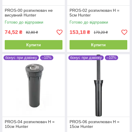
PROS-00 розпилювач не
PROS-02 розпилювач Н =
висувний Hunter
5см Hunter
Готово до відправки
Готово до відправки
74,52
153,18
₴
₴
82,80 ₴
170,20 ₴
Купити
Купити
бонус при дзвінку
–10%
бонус при дзвінку
–10%
PROS-04 розпилювач Н =
PROS-06 розпилювач Н =
10см Hunter
15см Hunter