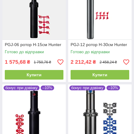
PGJ-06 ротор H-15см Hunter
PGJ-12 ротор H-30см Hunter
Готово до відправки
Готово до відправки
1 575,68
2 212,42
₴
₴
1 750,76 ₴
2 458,24 ₴
Купити
Купити
бонус при дзвінку
–10%
бонус при дзвінку
–10%