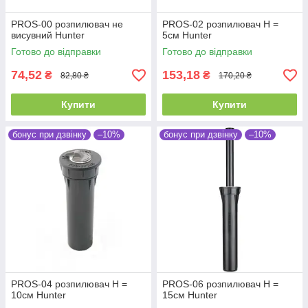
PROS-00 розпилювач не
PROS-02 розпилювач Н =
висувний Hunter
5см Hunter
Готово до відправки
Готово до відправки
74,52
153,18
₴
₴
82,80 ₴
170,20 ₴
Купити
Купити
бонус при дзвінку
–10%
бонус при дзвінку
–10%
PROS-04 розпилювач Н =
PROS-06 розпилювач Н =
10см Hunter
15см Hunter