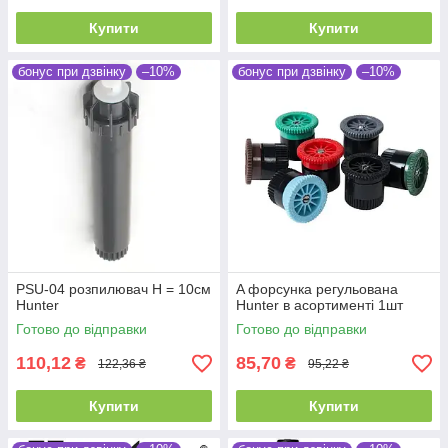
Купити
Купити
бонус при дзвінку
–10%
бонус при дзвінку
–10%
PSU-04 розпилювач Н = 10см
A форсунка регульована
Hunter
Hunter в асортименті 1шт
Готово до відправки
Готово до відправки
110,12
85,70
₴
₴
122,36 ₴
95,22 ₴
Купити
Купити