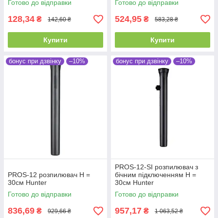
Готово до відправки
Готово до відправки
128,34
524,95
₴
₴
142,60 ₴
583,28 ₴
Купити
Купити
бонус при дзвінку
–10%
бонус при дзвінку
–10%
PROS-12-SI розпилювач з
PROS-12 розпилювач Н =
бічним підключенням Н =
30см Hunter
30см Hunter
Готово до відправки
Готово до відправки
836,69
957,17
₴
₴
929,66 ₴
1 063,52 ₴