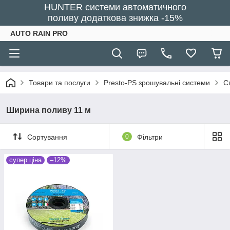
HUNTER системи автоматичного
поливу додаткова знижка -15%
AUTO RAIN PRO
Товари та послуги
Presto-PS зрошувальні системи
С
Ширина поливу 11 м
Сортування
0
Фільтри
супер ціна
–12%