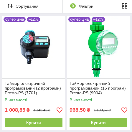
Сортування
0
Фільтри
супер ціна
–12%
супер ціна
–12%
Таймер електричний
Таймер електричний
програмований (2 програми)
програмований (16 програм)
Presto-PS (7701)
Presto-PS (9004)
В наявності
В наявності
1 008,85
968,50
₴
₴
1 146,42 ₴
1 100,57 ₴
Купити
Купити