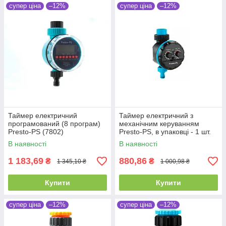
супер ціна
–12%
супер ціна
–12%
Таймер електричний
Таймер електричний з
програмований (8 програм)
механічним керуванням
Presto-PS (7802)
Presto-PS, в упаковці - 1 шт.
(7801)
В наявності
В наявності
1 183,69
880,86
₴
₴
1 345,10 ₴
1 000,98 ₴
Купити
Купити
супер ціна
–12%
супер ціна
–12%