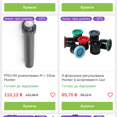
Купити
Купити
бонус при дзвінку
–10%
бонус при дзвінку
–10%
PSU-04 розпилювач Н = 10см
A форсунка регульована
Hunter
Hunter в асортименті 1шт
Готово до відправки
Готово до відправки
110,12
85,70
₴
₴
122,36 ₴
95,22 ₴
Купити
Купити