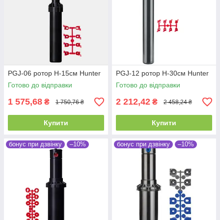
PGJ-06 ротор H-15см Hunter
PGJ-12 ротор H-30см Hunter
Готово до відправки
Готово до відправки
1 575,68
2 212,42
₴
₴
1 750,76 ₴
2 458,24 ₴
Купити
Купити
бонус при дзвінку
–10%
бонус при дзвінку
–10%