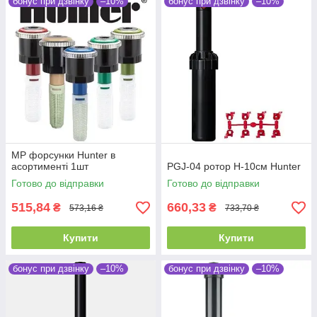
бонус при дзвінку
–10%
бонус при дзвінку
–10%
MP форсунки Hunter в
асортименті 1шт
PGJ-04 ротор H-10см Hunter
Готово до відправки
Готово до відправки
515,84
660,33
₴
₴
573,16 ₴
733,70 ₴
Купити
Купити
бонус при дзвінку
–10%
бонус при дзвінку
–10%