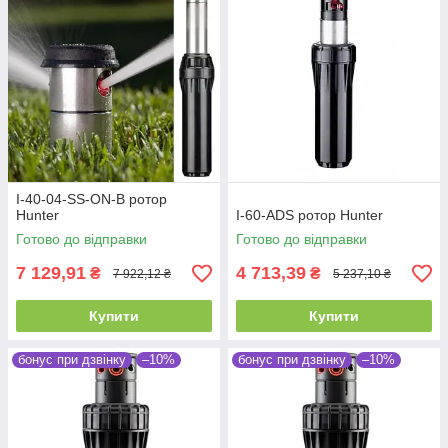
I-40-04-SS-ON-B ротор
Hunter
I-60-ADS ротор Hunter
Готово до відправки
Готово до відправки
7 129,91
4 713,39
₴
₴
7 922,12 ₴
5 237,10 ₴
Купити
Купити
бонус при дзвінку
–10%
бонус при дзвінку
–10%