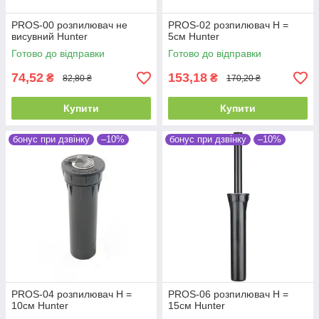
PROS-00 розпилювач не
PROS-02 розпилювач Н =
висувний Hunter
5см Hunter
Готово до відправки
Готово до відправки
74,52
153,18
₴
₴
82,80 ₴
170,20 ₴
Купити
Купити
бонус при дзвінку
–10%
бонус при дзвінку
–10%
PROS-04 розпилювач Н =
PROS-06 розпилювач Н =
10см Hunter
15см Hunter