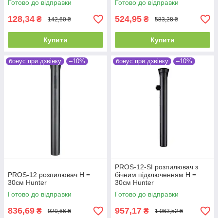
Готово до відправки
Готово до відправки
128,34
524,95
₴
₴
142,60 ₴
583,28 ₴
Купити
Купити
бонус при дзвінку
–10%
бонус при дзвінку
–10%
PROS-12-SI розпилювач з
PROS-12 розпилювач Н =
бічним підключенням Н =
30см Hunter
30см Hunter
Готово до відправки
Готово до відправки
836,69
957,17
₴
₴
929,66 ₴
1 063,52 ₴