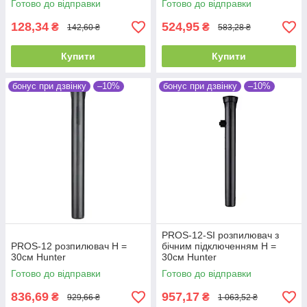
Готово до відправки
Готово до відправки
128,34
524,95
₴
₴
142,60 ₴
583,28 ₴
Купити
Купити
бонус при дзвінку
–10%
бонус при дзвінку
–10%
PROS-12-SI розпилювач з
PROS-12 розпилювач Н =
бічним підключенням Н =
30см Hunter
30см Hunter
Готово до відправки
Готово до відправки
836,69
957,17
₴
₴
929,66 ₴
1 063,52 ₴