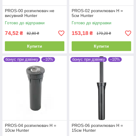
PROS-00 розпилювач не
PROS-02 розпилювач Н =
висувний Hunter
5см Hunter
Готово до відправки
Готово до відправки
74,52
153,18
₴
₴
82,80 ₴
170,20 ₴
Купити
Купити
бонус при дзвінку
–10%
бонус при дзвінку
–10%
PROS-04 розпилювач Н =
PROS-06 розпилювач Н =
10см Hunter
15см Hunter