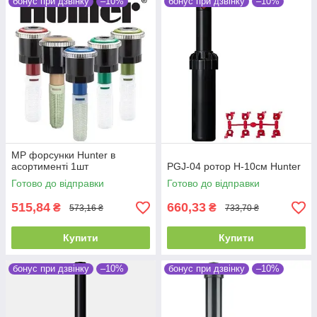
бонус при дзвінку
–10%
бонус при дзвінку
–10%
MP форсунки Hunter в
асортименті 1шт
PGJ-04 ротор H-10см Hunter
Готово до відправки
Готово до відправки
515,84
660,33
₴
₴
573,16 ₴
733,70 ₴
Купити
Купити
бонус при дзвінку
–10%
бонус при дзвінку
–10%