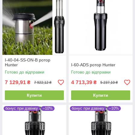
I-40-04-SS-ON-B ротор
Hunter
I-60-ADS ротор Hunter
Готово до відправки
Готово до відправки
7 129,91
4 713,39
₴
₴
7 922,12 ₴
5 237,10 ₴
Купити
Купити
бонус при дзвінку
–10%
бонус при дзвінку
–10%