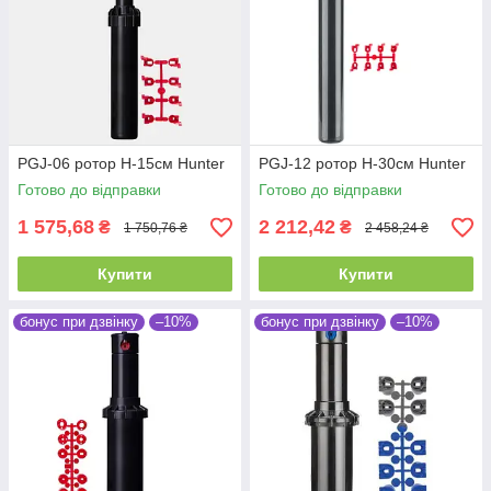
PGJ-06 ротор H-15см Hunter
PGJ-12 ротор H-30см Hunter
Готово до відправки
Готово до відправки
1 575,68
2 212,42
₴
₴
1 750,76 ₴
2 458,24 ₴
Купити
Купити
бонус при дзвінку
–10%
бонус при дзвінку
–10%