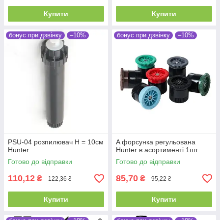
Купити
Купити
бонус при дзвінку
–10%
бонус при дзвінку
–10%
PSU-04 розпилювач Н = 10см
A форсунка регульована
Hunter
Hunter в асортименті 1шт
Готово до відправки
Готово до відправки
110,12
85,70
₴
₴
122,36 ₴
95,22 ₴
Купити
Купити