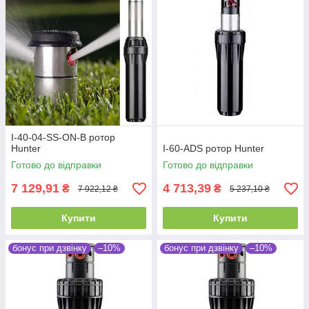
I-40-04-SS-ON-B ротор
Hunter
I-60-ADS ротор Hunter
Готово до відправки
Готово до відправки
7 129,91
4 713,39
₴
₴
7 922,12 ₴
5 237,10 ₴
Купити
Купити
бонус при дзвінку
–10%
бонус при дзвінку
–10%