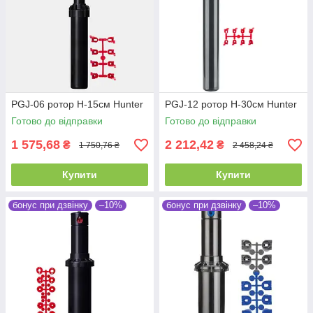
PGJ-06 ротор H-15см Hunter
PGJ-12 ротор H-30см Hunter
Готово до відправки
Готово до відправки
1 575,68
2 212,42
₴
₴
1 750,76 ₴
2 458,24 ₴
Купити
Купити
бонус при дзвінку
–10%
бонус при дзвінку
–10%