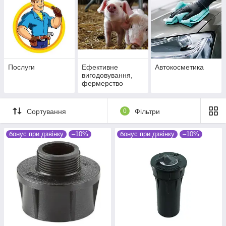
Послуги
Ефективне
Автокосметика
вигодовування,
фермерство
Сортування
0
Фільтри
бонус при дзвінку
–10%
бонус при дзвінку
–10%