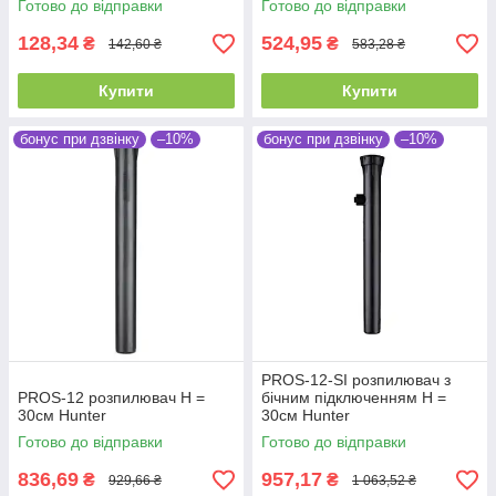
Готово до відправки
Готово до відправки
128,34
524,95
₴
₴
142,60 ₴
583,28 ₴
Купити
Купити
бонус при дзвінку
–10%
бонус при дзвінку
–10%
PROS-12-SI розпилювач з
PROS-12 розпилювач Н =
бічним підключенням Н =
30см Hunter
30см Hunter
Готово до відправки
Готово до відправки
836,69
957,17
₴
₴
929,66 ₴
1 063,52 ₴