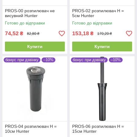
PROS-00 розпилювач не
PROS-02 розпилювач Н =
висувний Hunter
5см Hunter
Готово до відправки
Готово до відправки
74,52
153,18
₴
₴
82,80 ₴
170,20 ₴
Купити
Купити
бонус при дзвінку
–10%
бонус при дзвінку
–10%
PROS-04 розпилювач Н =
PROS-06 розпилювач Н =
10см Hunter
15см Hunter