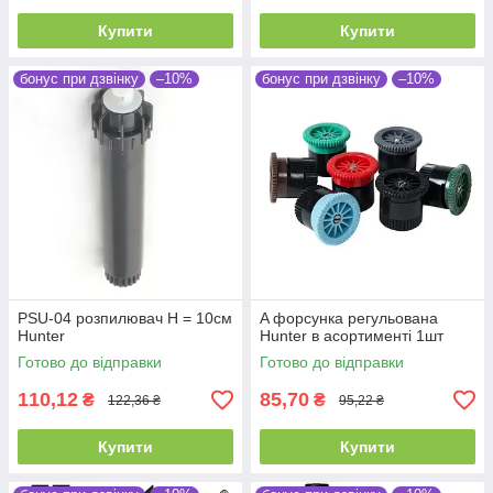
Купити
Купити
бонус при дзвінку
–10%
бонус при дзвінку
–10%
PSU-04 розпилювач Н = 10см
A форсунка регульована
Hunter
Hunter в асортименті 1шт
Готово до відправки
Готово до відправки
110,12
85,70
₴
₴
122,36 ₴
95,22 ₴
Купити
Купити