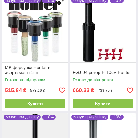
бонус при дзвінку
–10%
бонус при дзвінку
–10%
MP форсунки Hunter в
асортименті 1шт
PGJ-04 ротор H-10см Hunter
Готово до відправки
Готово до відправки
515,84
660,33
₴
₴
573,16 ₴
733,70 ₴
Купити
Купити
бонус при дзвінку
–10%
бонус при дзвінку
–10%