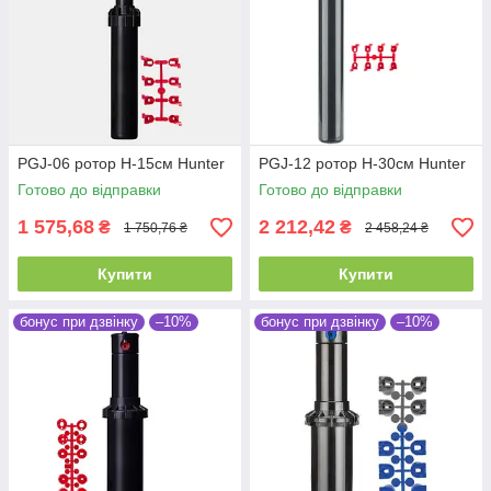
PGJ-06 ротор H-15см Hunter
PGJ-12 ротор H-30см Hunter
Готово до відправки
Готово до відправки
1 575,68
2 212,42
₴
₴
1 750,76 ₴
2 458,24 ₴
Купити
Купити
бонус при дзвінку
–10%
бонус при дзвінку
–10%