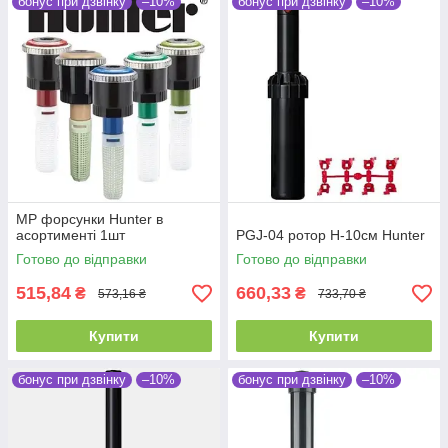
бонус при дзвінку
–10%
бонус при дзвінку
–10%
MP форсунки Hunter в
асортименті 1шт
PGJ-04 ротор H-10см Hunter
Готово до відправки
Готово до відправки
515,84
660,33
₴
₴
573,16 ₴
733,70 ₴
Купити
Купити
бонус при дзвінку
–10%
бонус при дзвінку
–10%