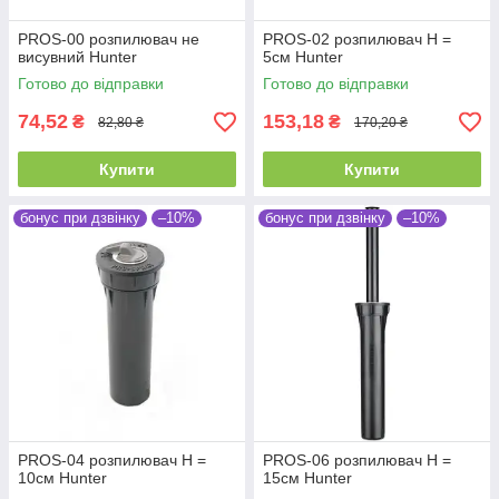
PROS-00 розпилювач не
PROS-02 розпилювач Н =
висувний Hunter
5см Hunter
Готово до відправки
Готово до відправки
74,52
153,18
₴
₴
82,80 ₴
170,20 ₴
Купити
Купити
бонус при дзвінку
–10%
бонус при дзвінку
–10%
PROS-04 розпилювач Н =
PROS-06 розпилювач Н =
10см Hunter
15см Hunter