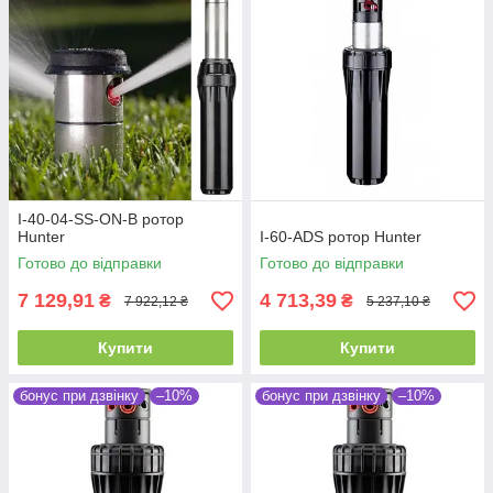
I-40-04-SS-ON-B ротор
Hunter
I-60-ADS ротор Hunter
Готово до відправки
Готово до відправки
7 129,91
4 713,39
₴
₴
7 922,12 ₴
5 237,10 ₴
Купити
Купити
бонус при дзвінку
–10%
бонус при дзвінку
–10%