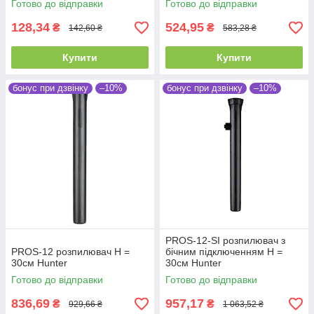
Готово до відправки
Готово до відправки
128,34
524,95
₴
₴
142,60 ₴
583,28 ₴
Купити
Купити
бонус при дзвінку
–10%
бонус при дзвінку
–10%
PROS-12-SI розпилювач з
PROS-12 розпилювач Н =
бічним підключенням Н =
30см Hunter
30см Hunter
Готово до відправки
Готово до відправки
836,69
957,17
₴
₴
929,66 ₴
1 063,52 ₴