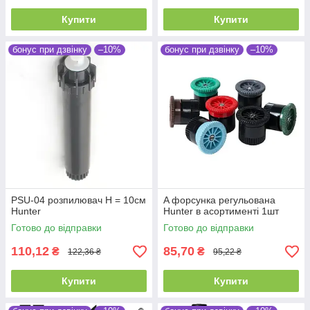
Купити
Купити
бонус при дзвінку
–10%
бонус при дзвінку
–10%
PSU-04 розпилювач Н = 10см
A форсунка регульована
Hunter
Hunter в асортименті 1шт
Готово до відправки
Готово до відправки
110,12
85,70
₴
₴
122,36 ₴
95,22 ₴
Купити
Купити