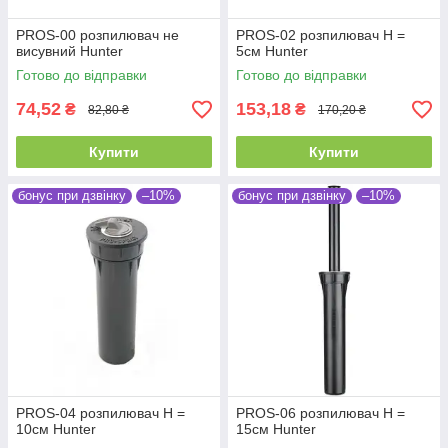
PROS-00 розпилювач не
PROS-02 розпилювач Н =
висувний Hunter
5см Hunter
Готово до відправки
Готово до відправки
74,52
153,18
₴
₴
82,80 ₴
170,20 ₴
Купити
Купити
бонус при дзвінку
–10%
бонус при дзвінку
–10%
PROS-04 розпилювач Н =
PROS-06 розпилювач Н =
10см Hunter
15см Hunter