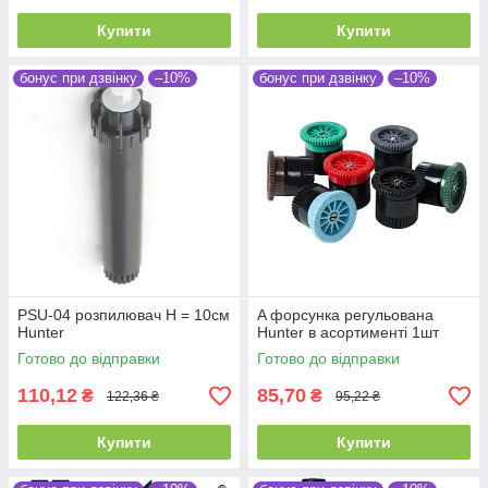
Купити
Купити
бонус при дзвінку
–10%
бонус при дзвінку
–10%
PSU-04 розпилювач Н = 10см
A форсунка регульована
Hunter
Hunter в асортименті 1шт
Готово до відправки
Готово до відправки
110,12
85,70
₴
₴
122,36 ₴
95,22 ₴
Купити
Купити