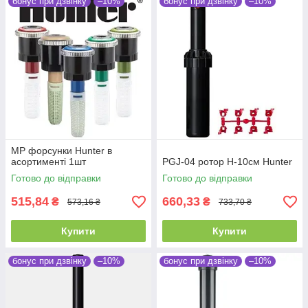
бонус при дзвінку
–10%
бонус при дзвінку
–10%
MP форсунки Hunter в
асортименті 1шт
PGJ-04 ротор H-10см Hunter
Готово до відправки
Готово до відправки
515,84
660,33
₴
₴
573,16 ₴
733,70 ₴
Купити
Купити
бонус при дзвінку
–10%
бонус при дзвінку
–10%