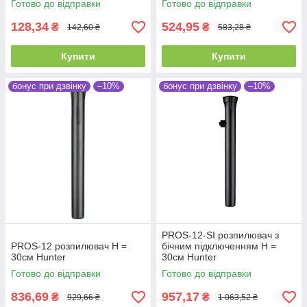
Готово до відправки
Готово до відправки
128,34
524,95
₴
₴
142,60 ₴
583,28 ₴
Купити
Купити
бонус при дзвінку
–10%
бонус при дзвінку
–10%
PROS-12-SI розпилювач з
PROS-12 розпилювач Н =
бічним підключенням Н =
30см Hunter
30см Hunter
Готово до відправки
Готово до відправки
836,69
957,17
₴
₴
929,66 ₴
1 063,52 ₴