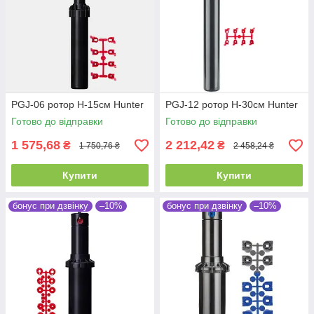
PGJ-06 ротор H-15см Hunter
PGJ-12 ротор H-30см Hunter
Готово до відправки
Готово до відправки
1 575,68
2 212,42
₴
₴
1 750,76 ₴
2 458,24 ₴
Купити
Купити
бонус при дзвінку
–10%
бонус при дзвінку
–10%