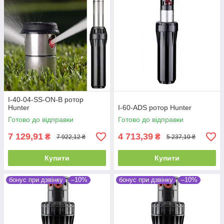
I-40-04-SS-ON-B ротор
Hunter
I-60-ADS ротор Hunter
Готово до відправки
Готово до відправки
7 129,91
4 713,39
₴
₴
7 922,12 ₴
5 237,10 ₴
Купити
Купити
бонус при дзвінку
–10%
бонус при дзвінку
–10%