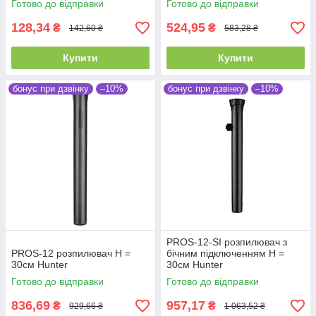
Готово до відправки
Готово до відправки
128,34
524,95
₴
₴
142,60 ₴
583,28 ₴
Купити
Купити
бонус при дзвінку
–10%
бонус при дзвінку
–10%
PROS-12-SI розпилювач з
PROS-12 розпилювач Н =
бічним підключенням Н =
30см Hunter
30см Hunter
Готово до відправки
Готово до відправки
836,69
957,17
₴
₴
929,66 ₴
1 063,52 ₴