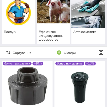
Послуги
Ефективне
Автокосметика
вигодовування,
фермерство
Сортування
0
Фільтри
бонус при дзвінку
–10%
бонус при дзвінку
–10%