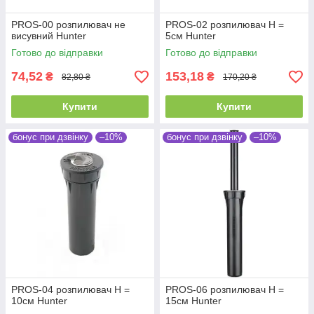
PROS-00 розпилювач не
PROS-02 розпилювач Н =
висувний Hunter
5см Hunter
Готово до відправки
Готово до відправки
74,52
153,18
₴
₴
82,80 ₴
170,20 ₴
Купити
Купити
бонус при дзвінку
–10%
бонус при дзвінку
–10%
PROS-04 розпилювач Н =
PROS-06 розпилювач Н =
10см Hunter
15см Hunter