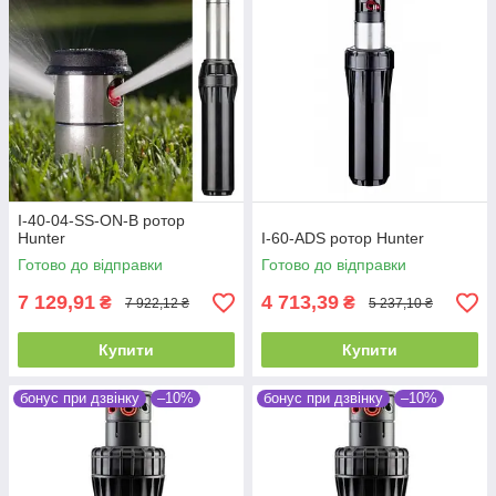
I-40-04-SS-ON-B ротор
Hunter
I-60-ADS ротор Hunter
Готово до відправки
Готово до відправки
7 129,91
4 713,39
₴
₴
7 922,12 ₴
5 237,10 ₴
Купити
Купити
бонус при дзвінку
–10%
бонус при дзвінку
–10%