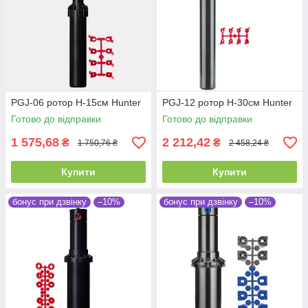
PGJ-06 ротор H-15см Hunter
PGJ-12 ротор H-30см Hunter
Готово до відправки
Готово до відправки
1 575,68
2 212,42
₴
₴
1 750,76 ₴
2 458,24 ₴
Купити
Купити
бонус при дзвінку
–10%
бонус при дзвінку
–10%