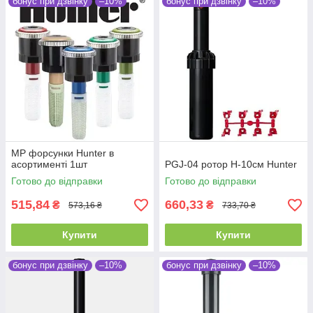
бонус при дзвінку
–10%
бонус при дзвінку
–10%
MP форсунки Hunter в
асортименті 1шт
PGJ-04 ротор H-10см Hunter
Готово до відправки
Готово до відправки
515,84
660,33
₴
₴
573,16 ₴
733,70 ₴
Купити
Купити
бонус при дзвінку
–10%
бонус при дзвінку
–10%