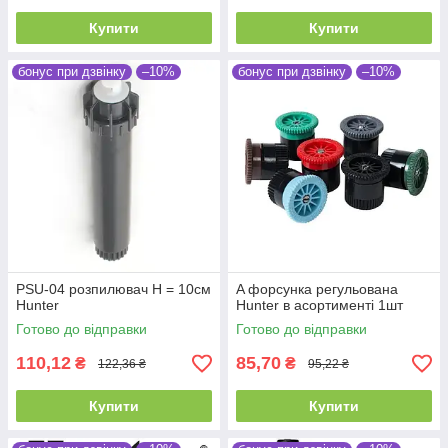
Купити
Купити
бонус при дзвінку
–10%
бонус при дзвінку
–10%
PSU-04 розпилювач Н = 10см
A форсунка регульована
Hunter
Hunter в асортименті 1шт
Готово до відправки
Готово до відправки
110,12
85,70
₴
₴
122,36 ₴
95,22 ₴
Купити
Купити